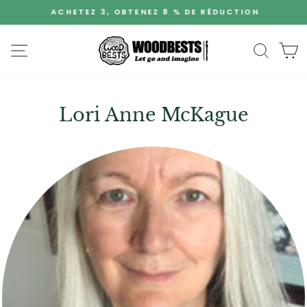
Passer
ACHETEZ 3, OBTENEZ 8 % DE RÉDUCTION
au
Mettre
contenu
en
Navigation du site
Recher
P
pause
le
diaporama
Lori Anne McKague